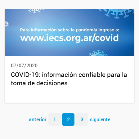
07/07/2020
COVID-19: información confiable para la
toma de decisiones
Navegador de artículos
anterior
1
2
3
siguiente