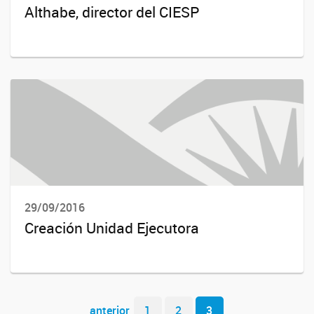
Althabe, director del CIESP
29/09/2016
Creación Unidad Ejecutora
Navegador de artículos
anterior
1
2
3