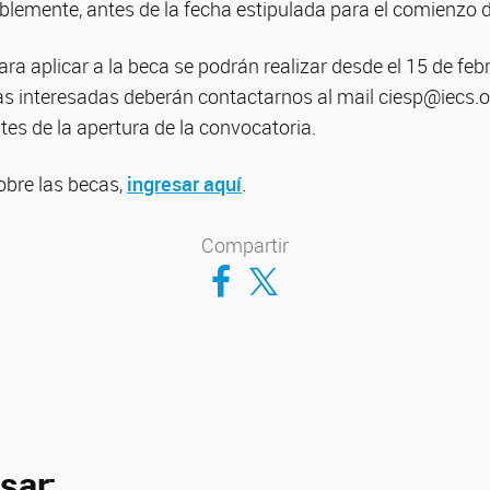
blemente, antes de la fecha estipulada para el comienzo d
ara aplicar a la beca se podrán realizar desde el 15 de feb
s interesadas deberán contactarnos al mail ciesp@iecs.or
es de la apertura de la convocatoria.
bre las becas,
ingresar aquí
.
Compartir
Compartir en Facebook
Compartir en Twitter
sar: