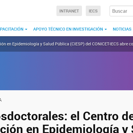
INTRANET
IECS
PACITACIÓN
APOYO TÉCNICO EN INVESTIGACIÓN
NOTICIAS
ación en Epidemiología y Salud Pública (CIESP) del CONICET-IECS abre c
A
sdoctorales: el Centro d
ación en Epidemiología y