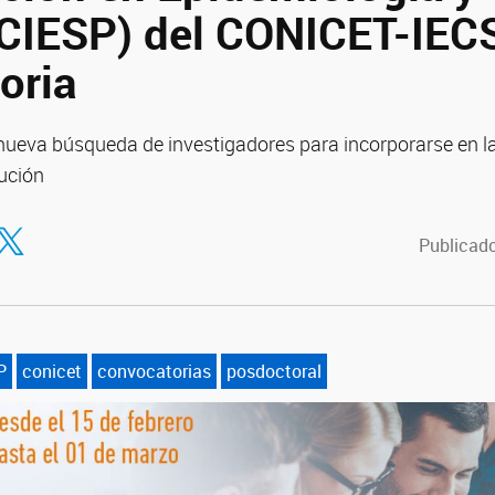
(CIESP) del CONICET-IEC
oria
nueva búsqueda de investigadores para incorporarse en la
tución
tir en Facebook
ompartir en Twitter
Publicado
P
conicet
convocatorias
posdoctoral