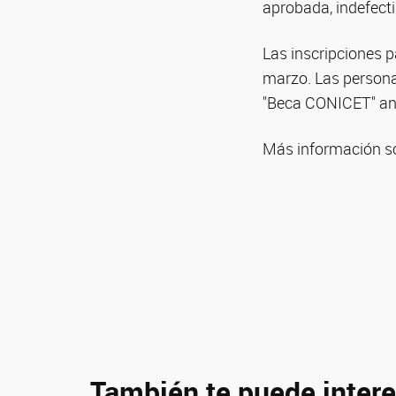
aprobada, indefecti
Las inscripciones p
marzo. Las persona
"Beca CONICET" ant
Más información so
También te puede intere