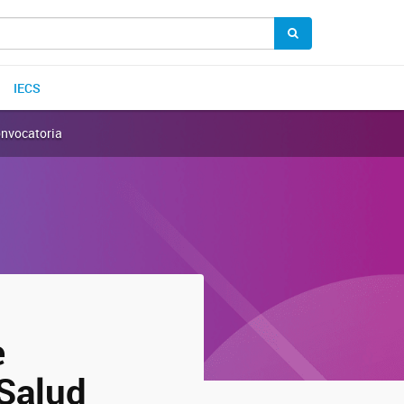
IECS
onvocatoria
e
 Salud