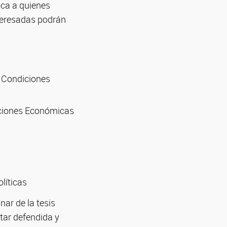
oca a quienes
nteresadas podrán
s Condiciones
aciones Económicas
líticas
nar de la tesis
star defendida y