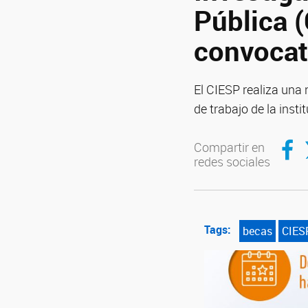
Pública 
convocat
El CIESP realiza una 
de trabajo de la insti
Compar
C
Compartir en
redes sociales
Tags:
becas
CIES